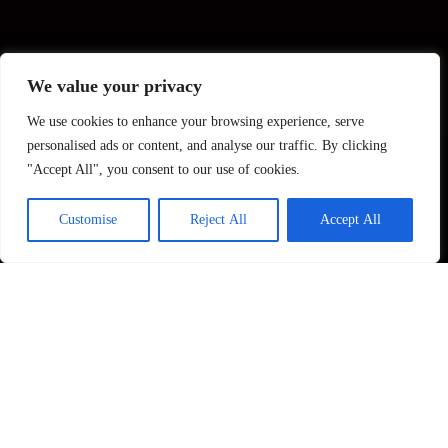
We value your privacy
We use cookies to enhance your browsing experience, serve
personalised ads or content, and analyse our traffic. By clicking
"Accept All", you consent to our use of cookies.
Customise
Reject All
Accept All
Pharmena – spółka life science oparta na nauce
Pharmena SA jest publiczną spółką life science,
skoncentrowaną na przekształcaniu odkryć naukowych w
innowacyjne produkty i technologie. Spółka łączy
działalność badawczą, rozwój technologii oraz
komercjalizację rozwiązań odpowiadających na istotne